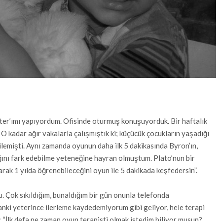
ster’ımı yapıyordum. Ofisinde oturmuş konuşuyorduk. Bir haftalık
O kadar ağır vakalarla çalışmıştık ki; küçücük çocukların yaşadığı
ilemişti. Aynı zamanda oyunun daha ilk 5 dakikasında Byron’ın,
ğını fark edebilme yeteneğine hayran olmuştum. Plato’nun bir
arak 1 yılda öğrenebileceğini oyun ile 5 dakikada keşfedersin”.
 Çok sıkıldığım, bunaldığım bir gün onunla telefonda
ki yeterince ilerleme kaydedemiyorum gibi geliyor, hele terapi
 “İlk defa ne zaman oyun terapisti olmak istedim biliyor musun?