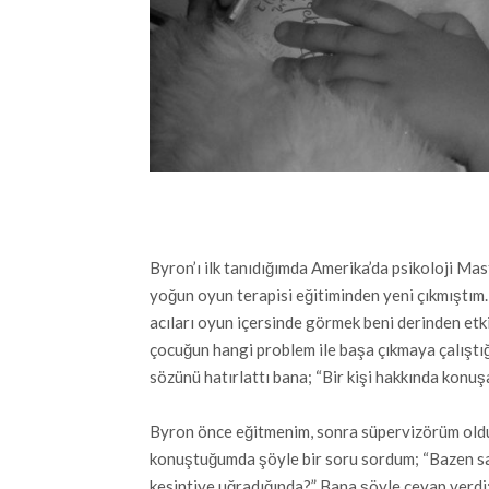
Byron’ı ilk tanıdığımda Amerika’da psikoloji Ma
yoğun oyun terapisi eğitiminden yeni çıkmıştım. 
acıları oyun içersinde görmek beni derinden etk
çocuğun hangi problem ile başa çıkmaya çalıştı
sözünü hatırlattı bana; “Bir kişi hakkında konuş
Byron önce eğitmenim, sonra süpervizörüm oldu.
konuştuğumda şöyle bir soru sordum; “Bazen san
kesintiye uğradığında?” Bana şöyle cevap verdi;