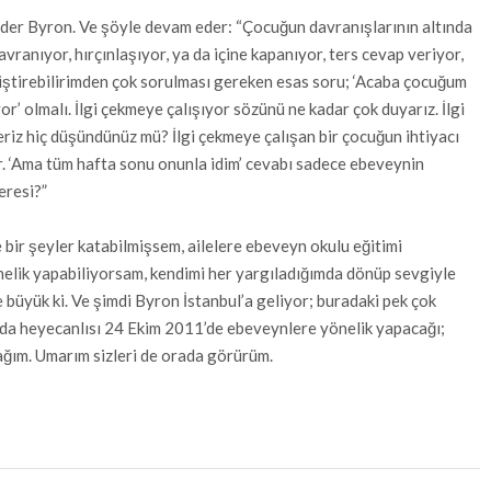
” der Byron. Ve şöyle devam eder: “Çocuğun davranışlarının altında
vranıyor, hırçınlaşıyor, ya da içine kapanıyor, ters cevap veriyor,
ğiştirebilirimden çok sorulması gereken esas soru; ‘Acaba çocuğum
r’ olmalı. İlgi çekmeye çalışıyor sözünü ne kadar çok duyarız. İlgi
eriz hiç düşündünüz mü? İlgi çekmeye çalışan bir çocuğun ihtiyacı
ır. ‘Ama tüm hafta sonu onunla idim’ cevabı sadece ebeveynin
eresi?”
 bir şeyler katabilmişsem, ailelere ebeveyn okulu eğitimi
nelik yapabiliyorsam, kendimi her yargıladığımda dönüp sevgiyle
 büyük ki. Ve şimdi Byron İstanbul’a geliyor; buradaki pek çok
 da heyecanlısı 24 Ekim 2011’de ebeveynlere yönelik yapacağı;
ağım. Umarım sizleri de orada görürüm.