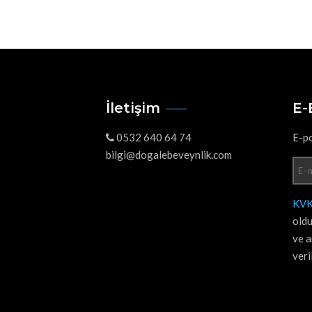
İletişim
E-
0532 640 64 74
E-po
bilgi@dogalebeveynlik.com
KVK
oldu
ve a
veri