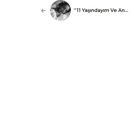
”11 Yaşındayım Ve Annemle Uyuyorum”