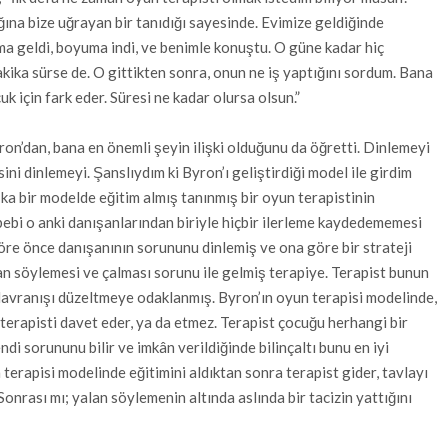
ğına bize uğrayan bir tanıdığı sayesinde. Evimize geldiğinde
 geldi, boyuma indi, ve benimle konuştu. O güne kadar hiç
kika sürse de. O gittikten sonra, onun ne iş yaptığını sordum. Bana
k için fark eder. Süresi ne kadar olursa olsun.”
on’dan, bana en önemli şeyin ilişki olduğunu da öğretti. Dinlemeyi
ni dinlemeyi. Şanslıydım ki Byron’ı geliştirdiği model ile girdim
ka bir modelde eğitim almış tanınmış bir oyun terapistinin
ebi o anki danışanlarından biriyle hiçbir ilerleme kaydedememesi
göre önce danışanının sorununu dinlemiş ve ona göre bir strateji
n söylemesi ve çalması sorunu ile gelmiş terapiye. Terapist bunun
avranışı düzeltmeye odaklanmış. Byron’ın oyun terapisi modelinde,
terapisti davet eder, ya da etmez. Terapist çocuğu herhangi bir
di sorununu bilir ve imkân verildiğinde bilinçaltı bunu en iyi
terapisi modelinde eğitimini aldıktan sonra terapist gider, tavlayı
onrası mı; yalan söylemenin altında aslında bir tacizin yattığını