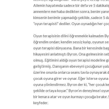
Ailemin hayatımda sadece bir defa ve 5 dakikalı
annemlere merhaba dedikten sonra, benim yanıma
kimsenin benimle yapmadığı şekilde, sadece 5 da
“oyun terapisti” dediler. Oyun oynadığın her çocu
Oyun terapisinin dilini öğrenmekle kalmadım Byr
öğrendim ondan; kendim sessiz kalıp, oyunun sesi
oyun terapisi dünyasına. Bana bir keresinde baş
hikayesini anlatmıştı Byron. Ona gelmesinin seb
olmuş. Eğitimini aldığı oyun terapisi modeline 
geliştirmiş. Danışanın ebeveyni çocuğunun yala
üzerine onunla onlarca seans tavla oynayarak d
çocuk oyuna girer ve oynar. Eğer isterse oyuna 
oyuna yönlendirmez. Byron der ki, “her çocuk ken
şekilde ortaya koyar.” Byron’ın deneyimsel oyun 
bir kenara atar ve oyun kurmayı çocuğa bırakır. S
keşfeder.