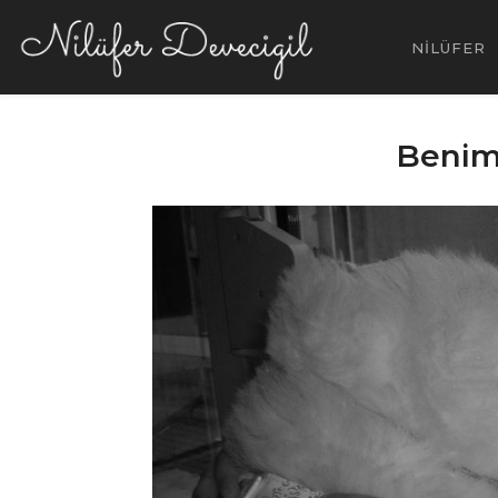
NİLÜFER
Benim