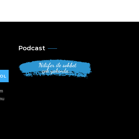
Podcast
am
umu