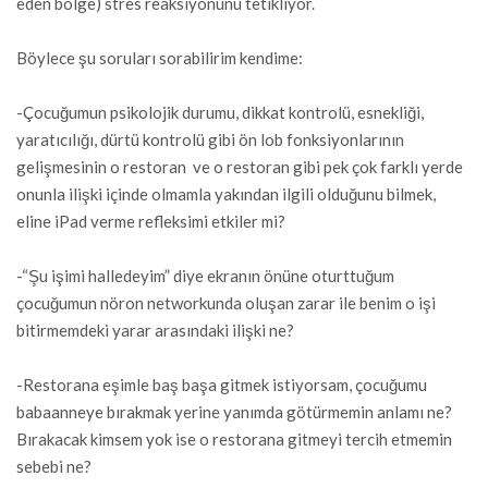
eden bölge) stres reaksiyonunu tetikliyor.
Böylece şu soruları sorabilirim kendime:
-Çocuğumun psikolojik durumu, dikkat kontrolü, esnekliği,
yaratıcılığı, dürtü kontrolü gibi ön lob fonksiyonlarının
gelişmesinin o restoran ve o restoran gibi pek çok farklı yerde
onunla ilişki içinde olmamla yakından ilgili olduğunu bilmek,
eline iPad verme refleksimi etkiler mi?
-“Şu işimi halledeyim” diye ekranın önüne oturttuğum
çocuğumun nöron networkunda oluşan zarar ile benim o işi
bitirmemdeki yarar arasındaki ilişki ne?
-Restorana eşimle baş başa gitmek istiyorsam, çocuğumu
babaanneye bırakmak yerine yanımda götürmemin anlamı ne?
Bırakacak kimsem yok ise o restorana gitmeyi tercih etmemin
sebebi ne?