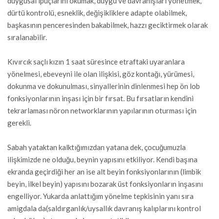
duygusal ipuçlarını okumak, duygu ve davranışları yönetmek,
dürtü kontrolü, esneklik, değişikliklere adapte olabilmek,
başkasının penceresinden bakabilmek, hazzı geciktirmek olarak
sıralanabilir.
Kıvırcık saçlı kızın 1 saat süresince etraftaki uyaranlara
yönelmesi, ebeveyni ile olan ilişkisi, göz kontağı, yürümesi,
dokunma ve dokunulması, sinyallerinin dinlenmesi hep ön lob
fonksiyonlarının inşası için bir fırsat. Bu fırsatların kendini
tekrarlaması nöron networklarının yapılarının oturması için
gerekli.
Sabah yataktan kalktığımızdan yatana dek, çocuğumuzla
ilişkimizde ne olduğu, beynin yapısını etkiliyor. Kendi başına
ekranda geçirdiği her an ise alt beyin fonksiyonlarının (limbik
beyin, ilkel beyin) yapısını bozarak üst fonksiyonların inşasını
engelliyor. Yukarda anlattığım yönelme tepkisinin yanı sıra
amigdala da(saldırganlık/uysallık davranış kalıplarını kontrol