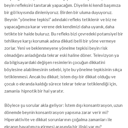
beyin refleksini tanıtarak yapacağım. Diyelim ki kendi başımıza
bir göl kıyısında dinleniyoruz. Birden bir uluma duyuyoruz.
Beynin “yönelme tepkisi” adındaki refleks tetiklenir ve biz ne
yapacağımıza karar verene dek kendimizi daha uyanık, daha
tetikte bir halde buluruz. Bu refleks bizi çevredeki potansiyel bir
tehlikeye karşı korumak adına dikkati belli bir yöne vermeye
zorlar. Yeni ve beklenmeyene yönelme tepkisi beyin risk
olmadığını anladığında tekrar eski haline döner. Televizyon ya
da bilgisayardaki değişen resimlerin çocuğun dikkatini
böylesine alabilmesinin sebebi, işte bu yönelme tepkisinin sıkça
tetiklenmesi. Ancak bu dikkat; istem dışı bir dikkat olduğu ve
çocuk o ekranda kaldığı sürece tekrar tekrar tetiklendiği için,
zamanla hipnotik bir hal yaratır.
Böylece şu sorular akla geliyor: İstem dışı konsantrasyon, uzun
dönemde beynin konsantrasyon yapısına zarar verir mi?
Hiperaktivite ve dikkat sorunlarının çoğalma zamanları ile
ekranın hayatımıza girmesi arasında bir ilişki var mı?