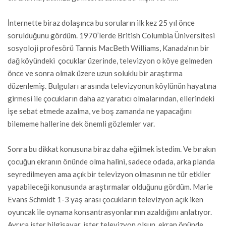
İnternette biraz dolaşınca bu soruların ilk kez 25 yıl önce
sorulduğunu gördüm. 1970’lerde British Columbia Üniversitesi
sosyoloji profesörü Tannis MacBeth Williams, Kanada’nın bir
dağ köyündeki çocuklar üzerinde, televizyon o köye gelmeden
önce ve sonra olmak üzere uzun soluklu bir araştırma
düzenlemiş. Bulguları arasında televizyonun köylünün hayatına
girmesi ile çocukların daha az yaratıcı olmalarından, ellerindeki
işe sebat etmede azalma, ve boş zamanda ne yapacağını
bilememe hallerine dek önemli gözlemler var.
Sonra bu dikkat konusuna biraz daha eğilmek istedim. Ve bırakın
çocuğun ekranın önünde olma halini, sadece odada, arka planda
seyredilmeyen ama açık bir televizyon olmasının ne tür etkiler
yapabileceği konusunda araştırmalar olduğunu gördüm. Marie
Evans Schmidt 1-3 yaş arası çocukların televizyon açık iken
oyuncak ile oynama konsantrasyonlarının azaldığını anlatıyor.
Ayrıca ister bilgisayar, ister televizyon olsun, ekran önünde