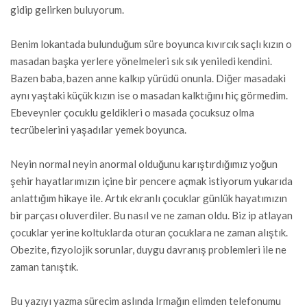
gidip gelirken buluyorum.
Benim lokantada bulunduğum süre boyunca kıvırcık saçlı kızın o
masadan başka yerlere yönelmeleri sık sık yeniledi kendini.
Bazen baba, bazen anne kalkıp yürüdü onunla. Diğer masadaki
aynı yaştaki küçük kızın ise o masadan kalktığını hiç görmedim.
Ebeveynler çocuklu geldikleri o masada çocuksuz olma
tecrübelerini yaşadılar yemek boyunca.
Neyin normal neyin anormal olduğunu karıştırdığımız yoğun
şehir hayatlarımızın içine bir pencere açmak istiyorum yukarıda
anlattığım hikaye ile. Artık ekranlı çocuklar günlük hayatımızın
bir parçası oluverdiler. Bu nasıl ve ne zaman oldu. Biz ip atlayan
çocuklar yerine koltuklarda oturan çocuklara ne zaman alıştık.
Obezite, fizyolojik sorunlar, duygu davranış problemleri ile ne
zaman tanıştık.
Bu yazıyı yazma sürecim aslında Irmağın elimden telefonumu