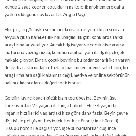
günde 2 saat geçiren çocukların psikolojik problemlere daha
yatkın olduğunu söylüyor Dr. Angie Page.
Her geçen gün uyku sorunları, konsantrasyon, ekran sonrası
ayyuka çıkan hareketlilik hali, bağımlılık gibi konularda farklı
araştırmalar yapılıyor. Ancak bilgisayar ve çocuk diye arama
motoruna yazdığınızda, konunun eğitsel yanı ile ilgili pek çok
makale çıkıyor. Ekran, çocuk beynine bu kadar zararlı iken yararı
ile ilgili araştırmaların fazla olmasının en önemli sebebinin; bu
araştırmalara sağlık alanının değil, medya ve online sektörünün
hakim olması olarak değerlendiriyorum.
Gelelim kıvırcık saçlı küçük kızın tecrübesine. Beyinin üst
fonksiyonları 25 yaşına dek inşa halinde. Hele 4 yaşında
inşanın hızı ileriki yaşlardaki hıza göre daha fazla. Beyin çevre
ilişkisi ile gelişiyor. Beyindeki her bir nöron (sinir hücresi)
10.000 nöron ile bağlanıyor. İşte bu bağlantılar düşünce
kalıplarımızın ana taşları. Çocuğun çevresi ile kurduğu ilişkinin