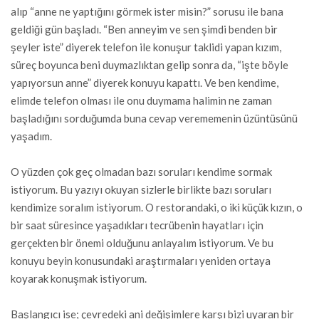
alıp “anne ne yaptığını görmek ister misin?” sorusu ile bana
geldiği gün başladı. “Ben anneyim ve sen şimdi benden bir
şeyler iste” diyerek telefon ile konuşur taklidi yapan kızım,
süreç boyunca beni duymazlıktan gelip sonra da, “işte böyle
yapıyorsun anne” diyerek konuyu kapattı. Ve ben kendime,
elimde telefon olması ile onu duymama halimin ne zaman
başladığını sorduğumda buna cevap verememenin üzüntüsünü
yaşadım.
O yüzden çok geç olmadan bazı soruları kendime sormak
istiyorum. Bu yazıyı okuyan sizlerle birlikte bazı soruları
kendimize soralım istiyorum. O restorandaki, o iki küçük kızın, o
bir saat süresince yaşadıkları tecrübenin hayatları için
gerçekten bir önemi olduğunu anlayalım istiyorum. Ve bu
konuyu beyin konusundaki araştırmaları yeniden ortaya
koyarak konuşmak istiyorum.
Başlangıcı ise; çevredeki ani değişimlere karşı bizi uyaran bir