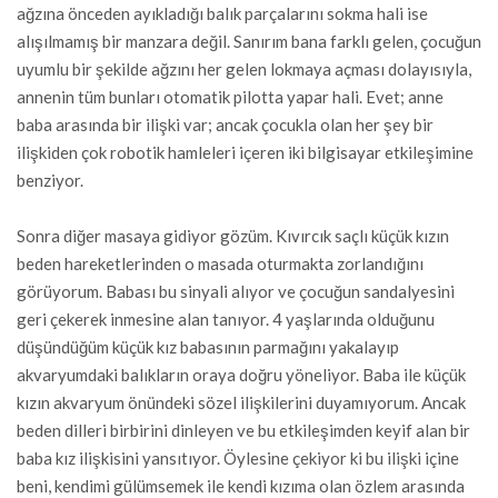
ağzına önceden ayıkladığı balık parçalarını sokma hali ise
alışılmamış bir manzara değil. Sanırım bana farklı gelen, çocuğun
uyumlu bir şekilde ağzını her gelen lokmaya açması dolayısıyla,
annenin tüm bunları otomatik pilotta yapar hali. Evet; anne
baba arasında bir ilişki var; ancak çocukla olan her şey bir
ilişkiden çok robotik hamleleri içeren iki bilgisayar etkileşimine
benziyor.
Sonra diğer masaya gidiyor gözüm. Kıvırcık saçlı küçük kızın
beden hareketlerinden o masada oturmakta zorlandığını
görüyorum. Babası bu sinyali alıyor ve çocuğun sandalyesini
geri çekerek inmesine alan tanıyor. 4 yaşlarında olduğunu
düşündüğüm küçük kız babasının parmağını yakalayıp
akvaryumdaki balıkların oraya doğru yöneliyor. Baba ile küçük
kızın akvaryum önündeki sözel ilişkilerini duyamıyorum. Ancak
beden dilleri birbirini dinleyen ve bu etkileşimden keyif alan bir
baba kız ilişkisini yansıtıyor. Öylesine çekiyor ki bu ilişki içine
beni, kendimi gülümsemek ile kendi kızıma olan özlem arasında